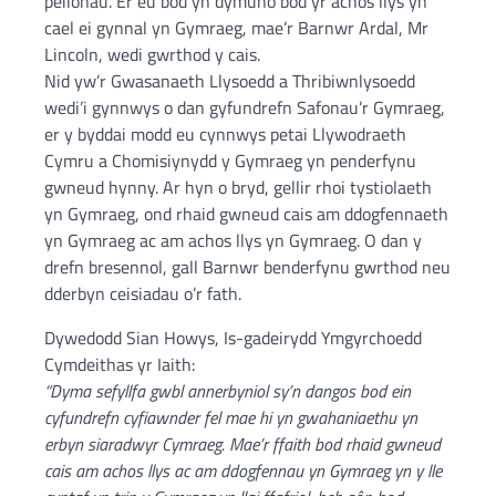
peilonau. Er eu bod yn dymuno bod yr achos llys yn
cael ei gynnal yn Gymraeg, mae’r Barnwr Ardal, Mr
Lincoln, wedi gwrthod y cais.
Nid yw’r Gwasanaeth Llysoedd a Thribiwnlysoedd
wedi’i gynnwys o dan gyfundrefn Safonau’r Gymraeg,
er y byddai modd eu cynnwys petai Llywodraeth
Cymru a Chomisiynydd y Gymraeg yn penderfynu
gwneud hynny. Ar hyn o bryd, gellir rhoi tystiolaeth
yn Gymraeg, ond rhaid gwneud cais am ddogfennaeth
yn Gymraeg ac am achos llys yn Gymraeg. O dan y
drefn bresennol, gall Barnwr benderfynu gwrthod neu
dderbyn ceisiadau o’r fath.
Dywedodd Sian Howys, Is-gadeirydd Ymgyrchoedd
Cymdeithas yr Iaith:
“Dyma sefyllfa gwbl annerbyniol sy’n dangos bod ein
cyfundrefn cyfiawnder fel mae hi yn gwahaniaethu yn
erbyn siaradwyr Cymraeg. Mae’r ffaith bod rhaid gwneud
cais am achos llys ac am ddogfennau yn Gymraeg yn y lle