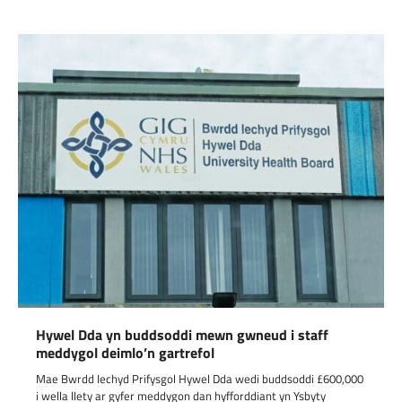
Hywel Dda yn buddsoddi mewn gwneud i staff
meddygol deimlo’n gartrefol
Mae Bwrdd Iechyd Prifysgol Hywel Dda wedi buddsoddi £600,000
i wella llety ar gyfer meddygon dan hyfforddiant yn Ysbyty