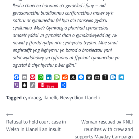
lleol a chael eu harwain o’r gwaelod i fyny – nid
gwasanaethu buddiannau corfforaethau mawr sy’n
sathru ar gymunedau fel hyn a’u tanseilio gyda’u
cynlluniau. Mae’r Gymraeg a pharhad cymunedau
amaethyddol yn gymaint rhan o gynaladwyedd ag yw
newid y ffordd rydyn ni’n cynhyrchu trydan. Mae sawl
enghraifft yng Nghymru yn barod o brosiectau ynni
adnewyddadwy yn cyfrannu at ffyniant cymunedau yn
ogystal â chynhyrchu pŵer glân.”
Facebook
Email
Pinterest
WhatsApp
LinkedIn
Message
Reddit
X
Messenger
Diaspora
MySpace
Instapaper
Outlook.c
Telegr
Viber
Snapchat
Copy
Share
Save
Link
Tagged
cymraeg
,
llanelli
,
Newyddion Llanelli
Post
⟵
⟶
Refusal to hold court case in
Woman rescued by RNLI
navigation
Welsh in Llanelli an insult
reunites with crew and
supports Mayday Campaign