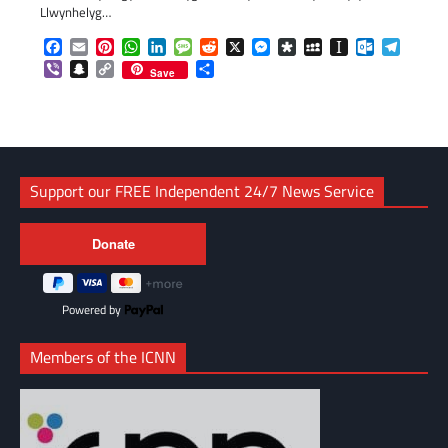
Llwynhelyg…
Facebook
Email
Pinterest
WhatsApp
LinkedIn
Message
Reddit
X
Messenger
Diaspora
MySpace
Instapaper
Outlook.c
Telegr
Viber
Snapchat
Copy
Share
Save
Link
Support our FREE Independent 24/7 News Service
Powered by
Members of the ICNN