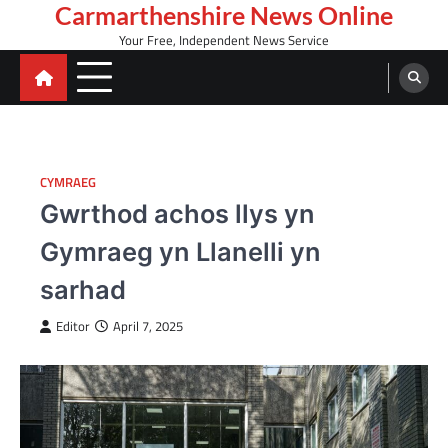
Skip
Carmarthenshire News Online
to
Your Free, Independent News Service
content
CYMRAEG
Gwrthod achos llys yn
Gymraeg yn Llanelli yn
sarhad
Editor
April 7, 2025