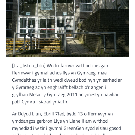
[tta_listen_btn] Wedi i farnwr wrthod cais gan
ffermwyr i gynnal achos llys yn Gymraeg, mae
Cymdeithas yr Iaith wedi dweud bod hyn yn sarhad ar
y Gymraeg ac yn enghraifft bellach o’r angen i
gryfhau Mesur y Gymraeg 2011 ac ymestyn hawliau
pobl Cymru i siarad yr iaith.
Ar Ddydd Llun, Ebrill 7fed, bydd 13 o ffermwyr yn
ymddangos gerbron Llys yn Llanelli am wrthod
mynediad i’w tir i gwmni GreenGen sydd eisiau gosod