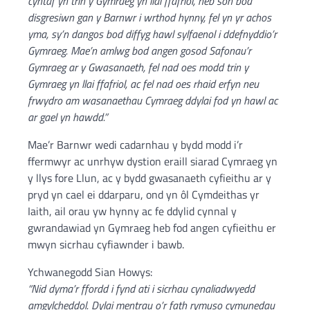
cyntaf yn trin y Gymraeg yn llai ffafriol, heb sôn bod
disgresiwn gan y Barnwr i wrthod hynny, fel yn yr achos
yma, sy’n dangos bod diffyg hawl sylfaenol i ddefnyddio’r
Gymraeg. Mae’n amlwg bod angen gosod Safonau’r
Gymraeg ar y Gwasanaeth, fel nad oes modd trin y
Gymraeg yn llai ffafriol, ac fel nad oes rhaid erfyn neu
frwydro am wasanaethau Cymraeg ddylai fod yn hawl ac
ar gael yn hawdd.”
Mae’r Barnwr wedi cadarnhau y bydd modd i’r
ffermwyr ac unrhyw dystion eraill siarad Cymraeg yn
y llys fore Llun, ac y bydd gwasanaeth cyfieithu ar y
pryd yn cael ei ddarparu, ond yn ôl Cymdeithas yr
Iaith, ail orau yw hynny ac fe ddylid cynnal y
gwrandawiad yn Gymraeg heb fod angen cyfieithu er
mwyn sicrhau cyfiawnder i bawb.
Ychwanegodd Sian Howys:
“Nid dyma’r ffordd i fynd ati i sicrhau cynaliadwyedd
amgylcheddol. Dylai mentrau o’r fath rymuso cymunedau