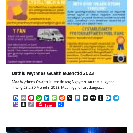
Dathlu Wythnos Gwaith Ieuenctid 2023
Mae Wythnos Gwaith Ieuenctid yng Nghymru yn cael ei gynnal
rhwng 23 a 30 Mehefin 2023. Mae’n gyfle i arddangos…
Facebook
Email
Pinterest
WhatsApp
LinkedIn
Message
Reddit
X
Messenger
Diaspora
MySpace
Instapaper
Outlook.c
Telegr
Viber
Snapchat
Copy
Share
Save
Link