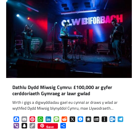
Dathlu Dydd Miwsig Cymru: £100,000 ar gyfer
cerddoriaeth Gymraeg ar lawr gwlad
Wrth i gigs a digwyddiadau gael eu cynnal ar draws y wlad ar
wythfed Dydd Miwsig blynyddol Cymru, mae Llywodraeth…
Facebook
Email
Pinterest
WhatsApp
LinkedIn
Message
Reddit
X
Messenger
Diaspora
MySpace
Instapaper
Outlook.c
Telegr
Viber
Snapchat
Copy
Share
Save
Link