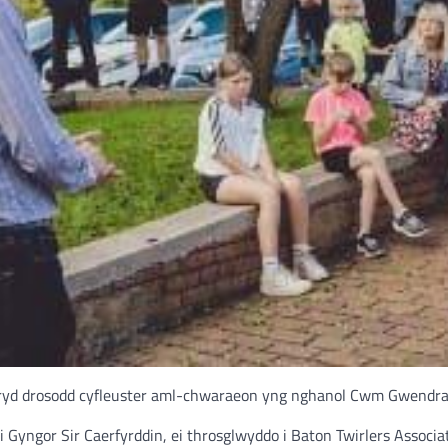
ryd drosodd cyfleuster aml-chwaraeon yng nghanol Cwm Gwendra
 Gyngor Sir Caerfyrddin, ei throsglwyddo i Baton Twirlers Associ