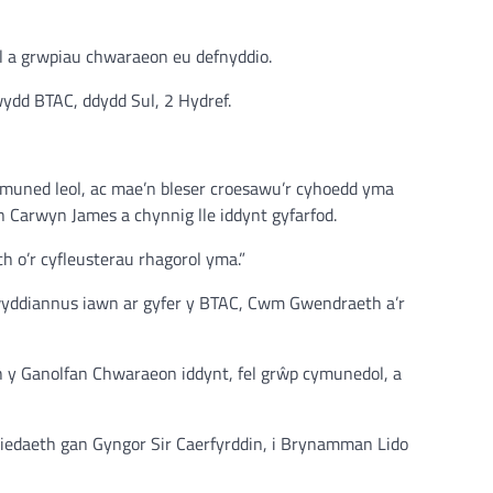
ol a grwpiau chwaraeon eu defnyddio.
ydd BTAC, ddydd Sul, 2 Hydref.
ymuned leol, ac mae’n bleser croesawu’r cyhoedd yma
arwyn James a chynnig lle iddynt gyfarfod.
 o’r cyfleusterau rhagorol yma.”
lwyddiannus iawn ar gyfer y BTAC, Cwm Gwendraeth a’r
h y Ganolfan Chwaraeon iddynt, fel grŵp cymunedol, a
iedaeth gan Gyngor Sir Caerfyrddin, i Brynamman Lido