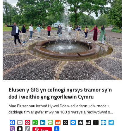
Elusen y GIG yn cefnogi nyrsys tramor sy’n
dod i weithio yng ngorllewin Cymru
Mae Elusennau Iechyd Hywel Dda wedi ariannu diwrnodau
datblygu tîm ar gyfer mwy na 100 o nyrsys a recriwtiwyd o…
om
am
Facebook
Email
Pinterest
WhatsApp
LinkedIn
Message
Reddit
X
Messenger
Diaspora
MySpace
Instapaper
Outlook.co
Telegra
Viber
Snapchat
Copy
Share
Save