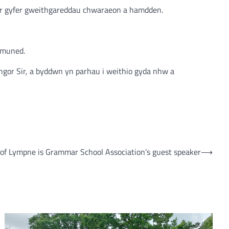
o ar gyfer gweithgareddau chwaraeon a hamdden.
gymuned.
ngor Sir, a byddwn yn parhau i weithio gyda nhw a
of Lympne is Grammar School Association’s guest speaker
⟶