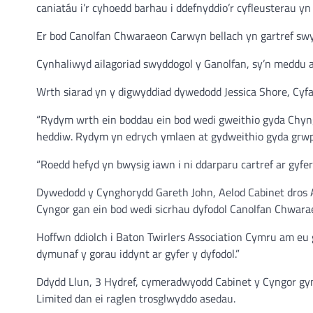
caniatáu i’r cyhoedd barhau i ddefnyddio’r cyfleusterau yn
Er bod Canolfan Chwaraeon Carwyn bellach yn gartref swyd
Cynhaliwyd ailagoriad swyddogol y Ganolfan, sy’n meddu 
Wrth siarad yn y digwyddiad dywedodd Jessica Shore, Cyf
“Rydym wrth ein boddau ein bod wedi gweithio gyda Chyngo
heddiw. Rydym yn edrych ymlaen at gydweithio gyda grwp
“Roedd hefyd yn bwysig iawn i ni ddarparu cartref ar gyf
Dywedodd y Cynghorydd Gareth John, Aelod Cabinet dros 
Cyngor gan ein bod wedi sicrhau dyfodol Canolfan Chwara
Hoffwn ddiolch i Baton Twirlers Association Cymru am eu 
dymunaf y gorau iddynt ar gyfer y dyfodol.”
Ddydd Llun, 3 Hydref, cymeradwyodd Cabinet y Cyngor gyn
Limited dan ei raglen trosglwyddo asedau.