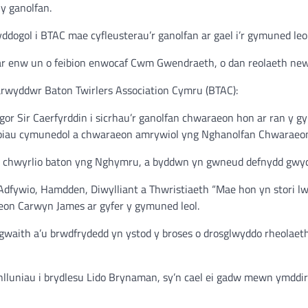
 y ganolfan.
dogol i BTAC mae cyfleusterau’r ganolfan ar gael i’r gymuned le
ar enw un o feibion enwocaf Cwm Gwendraeth, o dan reolaeth new
arwyddwr Baton Twirlers Association Cymru (BTAC):
r Sir Caerfyrddin i sicrhau’r ganolfan chwaraeon hon ar ran y g
iau cymunedol a chwaraeon amrywiol yng Nghanolfan Chwaraeon C
er chwyrlio baton yng Nghymru, a byddwn yn gwneud defnydd gwych
Adfywio, Hamdden, Diwylliant a Thwristiaeth “Mae hon yn stori 
eon Carwyn James ar gyfer y gymuned leol.
gwaith a’u brwdfrydedd yn ystod y broses o drosglwyddo rheolaet
lluniau i brydlesu Lido Brynaman, sy’n cael ei gadw mewn ymddir