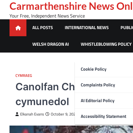
Skip
Carmarthenshire News Onl
to
Your Free, Independent News Service
content
ALL POSTS
INTERNATIONAL NEWS
PUBLI
WELSH DRAGON AI
WHISTLEBLOWING POLICY
Cookie Policy
CYMRAEG
Canolfan Chwaraeon Car
Complaints Policy
cymunedol
AI Editorial Policy
Elkanah Evans
October 9, 2022
Accessibility Statement