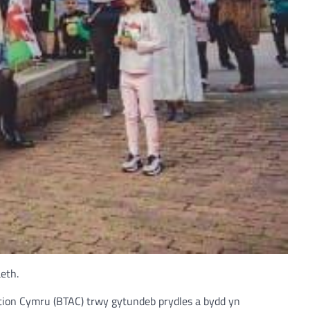
eth.
ation Cymru (BTAC) trwy gytundeb prydles a bydd yn