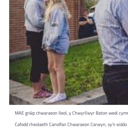
MAE grŵp chwaraeon lleol, y Chwyrlïwyr Baton wedi cym
Cafodd rheolaeth Canolfan Chwaraeon Carwyn, sy’n eiddo i