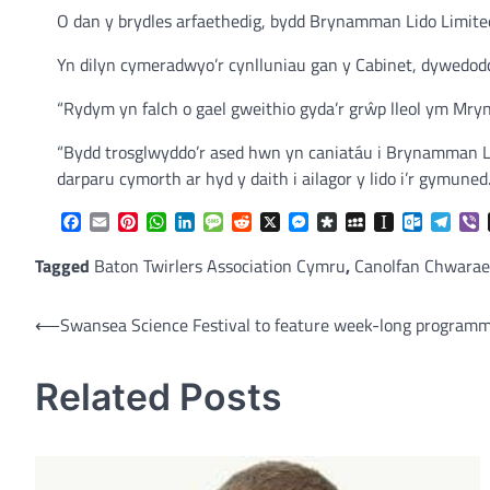
O dan y brydles arfaethedig, bydd Brynamman Lido Limited
Yn dilyn cymeradwyo’r cynlluniau gan y Cabinet, dywedod
“Rydym yn falch o gael gweithio gyda’r grŵp lleol ym Mryn
“Bydd trosglwyddo’r ased hwn yn caniatáu i Brynamman Lid
darparu cymorth ar hyd y daith i ailagor y lido i’r gymuned.
Facebook
Email
Pinterest
WhatsApp
LinkedIn
Message
Reddit
X
Messenger
Diaspora
MySpace
Instapaper
Outlook.
Tele
V
Tagged
Baton Twirlers Association Cymru
,
Canolfan Chwara
Post
⟵
Swansea Science Festival to feature week-long programm
navigation
Related Posts