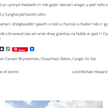
 yn cymryd rheolaeth o’r lido gyda’r bwriad i ailagor y pwll nofi
d y Cynghorydd Gareth John:
aman i drosglwyddo’r gwaith o reoli a chynnal a chadw’r lido i’r 
o Ltd wneud cais am arian drwy grantiau na fyddai ar gael i’r Cy
”
com
gram
iber
Snapchat
Copy
Share
Save
Link
eon Carwyn Brynamman
,
Chwyrlïwyr Baton
,
Cyngor Sir Gar
e of events
Lord Michael Howard 