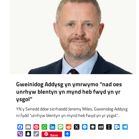
Gweinidog Addysg yn ymrwymo “nad oes
unrhyw blentyn yn mynd heb fwyd yn yr
ysgol”
YN y Senedd ddoe sicrhaodd Jeremy Miles, Gweinidog Addysg
ni fydd “unrhyw blentyn yn mynd heb fwyd yn yr ysgol.”…
Facebook
Email
Pinterest
WhatsApp
LinkedIn
Message
Reddit
X
Messenger
Diaspora
MySpace
Instapaper
Outlook.
Tele
Viber
Snapchat
Copy
Share
Save