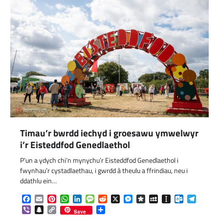
Timau’r bwrdd iechyd i groesawu ymwelwyr
i’r Eisteddfod Genedlaethol
P’un a ydych chi’n mynychu’r Eisteddfod Genedlaethol i
fwynhau’r cystadlaethau, i gwrdd â theulu a ffrindiau, neu i
ddathlu ein…
Facebook
Email
Pinterest
WhatsApp
LinkedIn
Message
Reddit
X
Messenger
Diaspora
MySpace
Instapaper
Outlook.c
Telegr
com
gram
Viber
Snapchat
Copy
Share
Save
Link