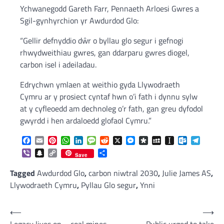
Ychwanegodd Gareth Farr, Pennaeth Arloesi Gwres a
Sgil-gynhyrchion yr Awdurdod Glo:
“Gellir defnyddio dŵr o byllau glo segur i gefnogi
rhwydweithiau gwres, gan ddarparu gwres diogel,
carbon isel i adeiladau.
Edrychwn ymlaen at weithio gyda Llywodraeth
Cymru ar y prosiect cyntaf hwn o’i fath i dynnu sylw
at y cyfleoedd am dechnoleg o’r fath, gan greu dyfodol
gwyrdd i hen ardaloedd glofaol Cymru.”
Facebook
Email
Pinterest
WhatsApp
LinkedIn
Message
Reddit
X
Messenger
Diaspora
MySpace
Instapaper
Outlook.c
Telegr
Viber
Snapchat
Copy
Share
Save
Link
Tagged
Awdurdod Glo
,
carbon niwtral 2030
,
Julie James AS
,
Llywodraeth Cymru
,
Pyllau Glo segur
,
Ynni
Post
⟵
⟶
Legacy lives on – coal mines
Public urged to take