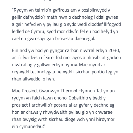
“Rydym yn teimlo’n gyffrous am y posibilrwydd y
gellir defnyddio’r math hwn o dechnoleg i ddal gwres
a geir hefyd yn y pyllau glo sydd wedi dioddef llifogydd
ledled de Cymru, sydd mor ddwfn fel eu bod hefyd yn
cael eu gwresogi gan brosesau daearegol.
Ein nod yw bod yn gyngor carbon niwtral erbyn 2030,
ac i’r fwrdeistref sirol fod mor agos â phosibl at garbon
niwtral ag y gallwn erbyn hynny. Mae mynd ar
drywydd technolegau newydd i sicrhau pontio teg yn
rhan allweddol o hyn.
Mae Prosiect Gwanwyn Thermol Ffynnon Taf yn un
rydym yn falch iawn ohono. Gobeithio y bydd y
prosiect i archwilio’r potensial ar gyfer y dechnoleg
hon ar draws y rhwydwaith pyllau glo yn chwarae
rhan bwysig wrth sicrhau diogelwch ynni hirdymor
ein cymunedau.”