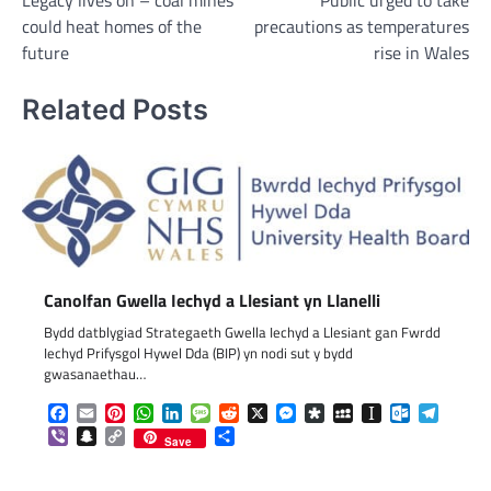
navigation
could heat homes of the
precautions as temperatures
future
rise in Wales
Related Posts
Canolfan Gwella Iechyd a Llesiant yn Llanelli
Bydd datblygiad Strategaeth Gwella Iechyd a Llesiant gan Fwrdd
Iechyd Prifysgol Hywel Dda (BIP) yn nodi sut y bydd
gwasanaethau…
Facebook
Email
Pinterest
WhatsApp
LinkedIn
Message
Reddit
X
Messenger
Diaspora
MySpace
Instapaper
Outlook.c
Telegr
Viber
Snapchat
Copy
Share
Save
Link