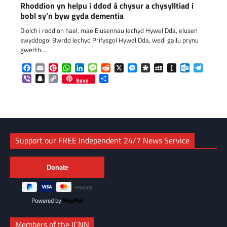
Rhoddion yn helpu i ddod â chysur a chysylltiad i
bobl sy’n byw gyda dementia
Diolch i roddion hael, mae Elusennau Iechyd Hywel Dda, elusen
swyddogol Bwrdd Iechyd Prifysgol Hywel Dda, wedi gallu prynu
gwerth…
Facebook
Email
Pinterest
WhatsApp
LinkedIn
Message
Reddit
X
Messenger
Diaspora
MySpace
Instapaper
Outlook.c
Telegr
Viber
Snapchat
Copy
Share
Save
Link
Support our FREE Independent 24/7 News Service
Powered by
Members of the ICNN