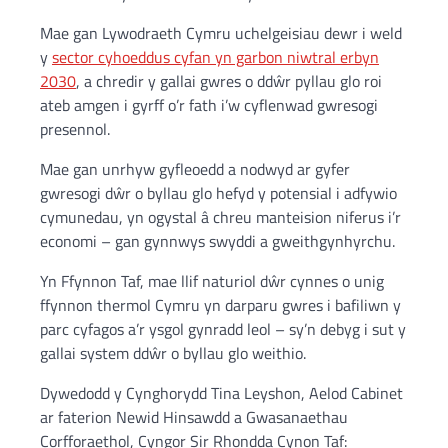
Mae gan Lywodraeth Cymru uchelgeisiau dewr i weld
y
sector cyhoeddus cyfan yn garbon niwtral erbyn
2030
, a chredir y gallai gwres o ddŵr pyllau glo roi
ateb amgen i gyrff o’r fath i’w cyflenwad gwresogi
presennol.
Mae gan unrhyw gyfleoedd a nodwyd ar gyfer
gwresogi dŵr o byllau glo hefyd y potensial i adfywio
cymunedau, yn ogystal â chreu manteision niferus i’r
economi – gan gynnwys swyddi a gweithgynhyrchu.
Yn Ffynnon Taf, mae llif naturiol dŵr cynnes o unig
ffynnon thermol Cymru yn darparu gwres i bafiliwn y
parc cyfagos a’r ysgol gynradd leol – sy’n debyg i sut y
gallai system ddŵr o byllau glo weithio.
Dywedodd y Cynghorydd Tina Leyshon, Aelod Cabinet
ar faterion Newid Hinsawdd a Gwasanaethau
Corfforaethol, Cyngor Sir Rhondda Cynon Taf: