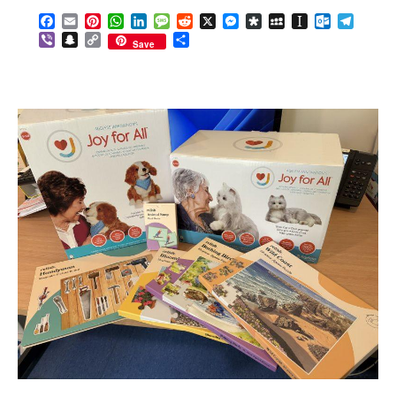
Facebook
Email
Pinterest
WhatsApp
LinkedIn
Message
Reddit
X
Messenger
Diaspora
MySpace
Instapaper
Outlook.c
Telegr
Viber
Snapchat
Copy
Share
Save
Link