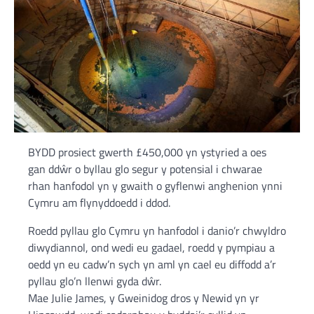
BYDD prosiect gwerth £450,000 yn ystyried a oes
gan ddŵr o byllau glo segur y potensial i chwarae
rhan hanfodol yn y gwaith o gyflenwi anghenion ynni
Cymru am flynyddoedd i ddod.
Roedd pyllau glo Cymru yn hanfodol i danio’r chwyldro
diwydiannol, ond wedi eu gadael, roedd y pympiau a
oedd yn eu cadw’n sych yn aml yn cael eu diffodd a’r
pyllau glo’n llenwi gyda dŵr.
Mae Julie James, y Gweinidog dros y Newid yn yr