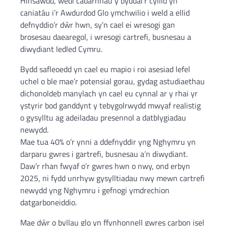
Hinsawdd, wedi cadarnhau y byddai’r cyllid yn
caniatáu i’r Awdurdod Glo ymchwilio i weld a ellid
defnyddio’r dŵr hwn, sy’n cael ei wresogi gan
brosesau daearegol, i wresogi cartrefi, busnesau a
diwydiant ledled Cymru.
Bydd safleoedd yn cael eu mapio i roi asesiad lefel
uchel o ble mae’r potensial gorau, gydag astudiaethau
dichonoldeb manylach yn cael eu cynnal ar y rhai yr
ystyrir bod ganddynt y tebygolrwydd mwyaf realistig
o gysylltu ag adeiladau presennol a datblygiadau
newydd.
Mae tua 40% o’r ynni a ddefnyddir yng Nghymru yn
darparu gwres i gartrefi, busnesau a’n diwydiant.
Daw’r rhan fwyaf o’r gwres hwn o nwy, ond erbyn
2025, ni fydd unrhyw gysylltiadau nwy mewn cartrefi
newydd yng Nghymru i gefnogi ymdrechion
datgarboneiddio.
Mae dŵr o byllau glo yn ffynhonnell gwres carbon isel