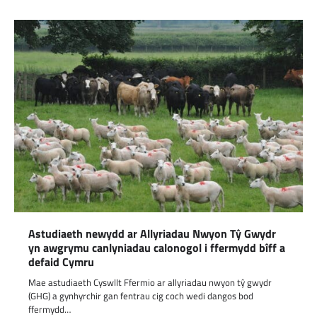
Astudiaeth newydd ar Allyriadau Nwyon Tŷ Gwydr
yn awgrymu canlyniadau calonogol i ffermydd bîff a
defaid Cymru
Mae astudiaeth Cyswllt Ffermio ar allyriadau nwyon tŷ gwydr
(GHG) a gynhyrchir gan fentrau cig coch wedi dangos bod
ffermydd…