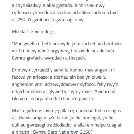
a chynaliadwy, a allai gystadlu â phrisiau nwy
cyflenwi cyhoeddus a sicrhau arbedion carbon o hyd
at 75% o’i gymharu â gwresogi nwy.
Meddai’r Gweinidog:
“Mae gwella effeithlonrwydd ynni cartrefi yn hanfodol
wrth i ni wynebu’r argyfwng hinsawdd ac adeiladu
Cymru gryfach, wyrddach a thecach.
Er mwyn cyrraedd y sefyllfa honno, mae angen i ni
feddwl yn arloesol a sicrhau ein bod yn diwallu
anghenion ynni adnewyddadwy’r dyfodol, felly rwy’n
edrych ymlaen at glywed yr hyn y mae’r Awdurdod
Glo yn ei ddarganfod fel rhan o’u gwaith.
Mae’n gyffrous iawn y gallai cymunedau fod mor agos
at ddewis amgen sy’n barod yn dechnolegol, yn lle
dulliau gwresogi traddodiadol, a allai ein helpu tuag at
ein taith i Gymru Sero Net erbyn 2050.”