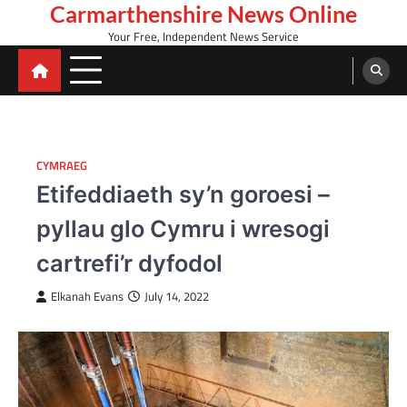
Skip
Carmarthenshire News Online
to
Your Free, Independent News Service
content
CYMRAEG
Etifeddiaeth sy’n goroesi –
pyllau glo Cymru i wresogi
cartrefi’r dyfodol
Elkanah Evans
July 14, 2022