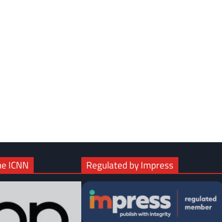
com
gram
he ICNN
Regulated by Impress