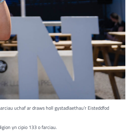
marciau uchaf ar draws holl gystadlaethau’r Eisteddfod
igion yn cipio 133 o farciau.