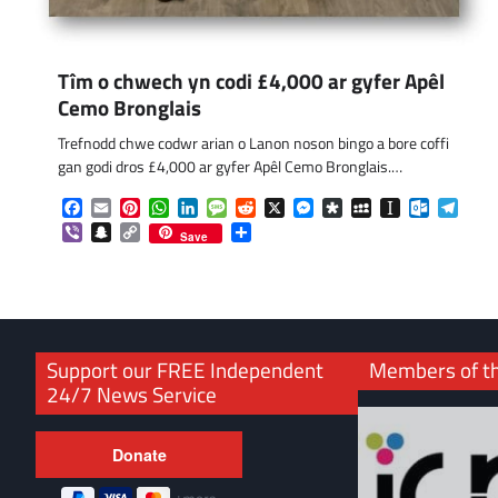
Tîm o chwech yn codi £4,000 ar gyfer Apêl
Cemo Bronglais
Trefnodd chwe codwr arian o Lanon noson bingo a bore coffi
gan godi dros £4,000 ar gyfer Apêl Cemo Bronglais.…
Facebook
Email
Pinterest
WhatsApp
LinkedIn
Message
Reddit
X
Messenger
Diaspora
MySpace
Instapaper
Outlook.
Tele
Viber
Snapchat
Copy
Share
Save
Link
Support our FREE Independent
Members of t
24/7 News Service