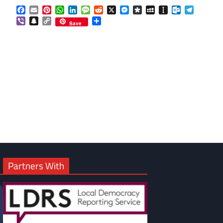
Facebook
Email
Pinterest
WhatsApp
LinkedIn
Message
Reddit
X
Messenger
Diaspora
MySpace
Instapaper
Outlook.co
Telegra
Viber
Snapchat
Copy
Share
Save
Link
Partners With