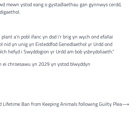
 frwd mewn ystod eang o gystadlaethau gan gynnwys cerdd,
digaethol.
ant a’n pobl ifanc yn dod i’r brig yn wych ond efallai
gol nid yn unig yn Eisteddfod Genedlaethol yr Urdd ond
olch hefyd i Swyddogion yr Urdd am bob ysbrydoliaeth.”
yn ei chroesawu yn 2029 yn ystod blwyddyn
Lifetime Ban from Keeping Animals following Guilty Plea
⟶