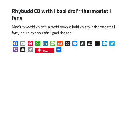
Rhybudd CO wrth i bobl droi’r thermostat i
fyny
Mae’r tywydd yn oeri a bydd mwy o bobl yn troi’r thermostat i
fyny neu’n cynnau tân i gael rhagor…
Facebook
Email
Pinterest
WhatsApp
LinkedIn
Message
Reddit
X
Messenger
Diaspora
MySpace
Instapaper
Outlook.c
Telegr
Viber
Snapchat
Copy
Share
Save
Link