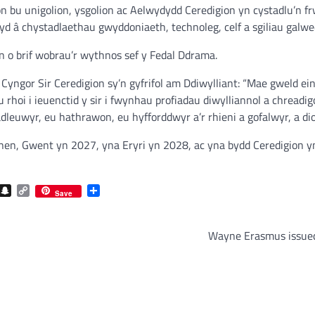
ôn bu unigolion, ysgolion ac Aelwydydd Ceredigion yn cystadlu’n
yd â chystadlaethau gwyddoniaeth, technoleg, celf a sgiliau galwe
n o brif wobrau’r wythnos sef y Fedal Ddrama.
gor Sir Ceredigion sy’n gyfrifol am Ddiwylliant: “Mae gweld ein pl
rhoi i ieuenctid y sir i fwynhau profiadau diwylliannol a chreadi
dleuwyr, eu hathrawon, eu hyfforddwyr a’r rhieni a gofalwyr, a di
ynen, Gwent yn 2027, yna Eryri yn 2028, ac yna bydd Ceredigion 
com
gram
iber
Snapchat
Copy
Share
Save
Link
Wayne Erasmus issued 