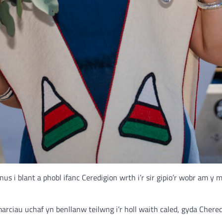
 i blant a phobl ifanc Ceredigion wrth i’r sir gipio’r wobr am y 
arciau uchaf yn benllanw teilwng i’r holl waith caled, gyda Chered