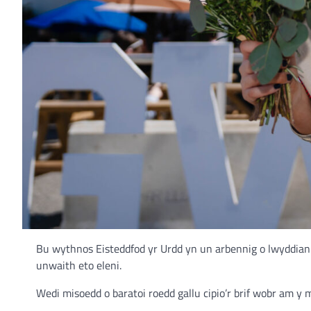
Bu wythnos Eisteddfod yr Urdd yn un arbennig o lwyddiannus
unwaith eto eleni.
Wedi misoedd o baratoi roedd gallu cipio’r brif wobr am y m