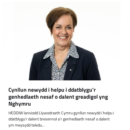
om
am
Cynllun newydd i helpu i ddatblygu’r
genhedlaeth nesaf o dalent greadigol yng
Nghymru
HEDDIW lansiodd Llywodraeth Cymru gynllun newydd i helpu i
ddatblygu’r dalent bresennol a’r genhedlaeth nesaf o dalent
ym meysydd teledu…