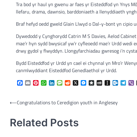
Tra bod yr haul yn gwenu ar faes yr Eisteddfod yn Ynys M
llefaru, drama, dawnsio, barddoniaeth a llenyddiaeth yngh
Braf hefyd oedd gweld Glain Llwyd o Dal-y-bont yn cipio u
Dywedodd y Cynghorydd Catrin M S Davies, Aelod Cabinet Cyn
mae’r hyn sydd bwysicaf yw’r cyfleoedd mae’r Urdd wedi eu 
drwy gydol y flwyddyn. Llongyfarchiadau gwresog i’n cysta
Bydd Eisteddfod yr Urdd yn cael ei chynnal yn Mro’r Wen
canmlwyddiant Eisteddfod Genedlaethol yr Urdd.
Facebook
Email
Pinterest
WhatsApp
LinkedIn
Message
Reddit
X
Messenger
Diaspora
MySpace
Instapaper
Outlook.
Tele
V
Post
⟵
Congratulations to Ceredigion youth in Anglesey
navigation
Related Posts