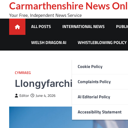
Skip
Carmarthenshire News Onl
to
Your Free, Independent News Service
content
ALL POSTS
INTERNATIONAL NEWS
PUBLI
WELSH DRAGON AI
WHISTLEBLOWING POLICY
Cookie Policy
CYMRAEG
Llongyfarchiadau i ieue
Complaints Policy
Editor
June 4, 2026
AI Editorial Policy
Accessibility Statement