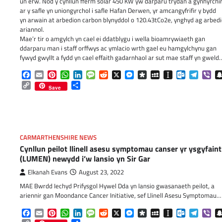
un erw. Nod y cynllun fferm solar 450 KW yw darparu trydan a gynhyrchi
ar y safle yn uniongyrchol i safle Hafan Derwen, yr amcangyfrifir y bydd
yn arwain at arbedion carbon blynyddol o 120.43tCo2e, ynghyd ag arbed
ariannol.
Mae’r tir o amgylch yn cael ei ddatblygu i wella bioamrywiaeth gan
ddarparu man i staff orffwys ac ymlacio wrth gael eu hamgylchynu gan
fywyd gwyllt a fydd yn cael effaith gadarnhaol ar sut mae staff yn gweld
Facebook
Email
Pinterest
WhatsApp
LinkedIn
Message
Reddit
X
Messenger
Diaspora
MySpace
Instapaper
Outlook.c
Telegr
Vib
Copy
Share
Save
Link
CARMARTHENSHIRE NEWS
Cynllun peilot llinell asesu symptomau canser yr ysgyfaint
(LUMEN) newydd i’w lansio yn Sir Gar
Elkanah Evans
August 23, 2022
MAE Bwrdd Iechyd Prifysgol Hywel Dda yn lansio gwasanaeth peilot, a
ariennir gan Moondance Cancer Initiative, sef Llinell Asesu Symptomau…
Facebook
Email
Pinterest
WhatsApp
LinkedIn
Message
Reddit
X
Messenger
Diaspora
MySpace
Instapaper
Outlook.c
Telegr
Vib