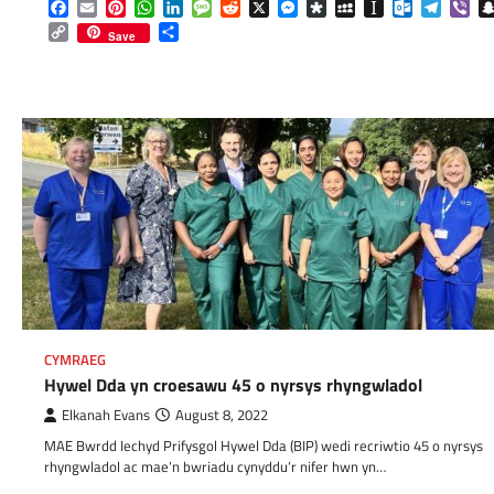
Facebook
Email
Pinterest
WhatsApp
LinkedIn
Message
Reddit
X
Messenger
Diaspora
MySpace
Instapaper
Outlook.c
Telegr
Vib
Copy
Share
Save
Link
CYMRAEG
Hywel Dda yn croesawu 45 o nyrsys rhyngwladol
Elkanah Evans
August 8, 2022
MAE Bwrdd Iechyd Prifysgol Hywel Dda (BIP) wedi recriwtio 45 o nyrsys
rhyngwladol ac mae’n bwriadu cynyddu’r nifer hwn yn…