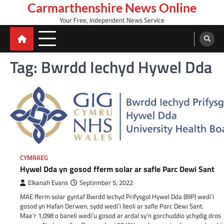
Skip
Carmarthenshire News Online
to
Your Free, Independent News Service
content
Tag:
Bwrdd Iechyd Hywel Dda
CYMRAEG
Hywel Dda yn gosod fferm solar ar safle Parc Dewi Sant
Elkanah Evans
September 5, 2022
MAE fferm solar gyntaf Bwrdd Iechyd Prifysgol Hywel Dda (BIP) wedi’i
gosod yn Hafan Derwen, sydd wedi’i lleoli ar safle Parc Dewi Sant.
Mae’r 1,098 o baneli wedi’u gosod ar ardal sy’n gorchuddio ychydig dros