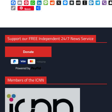
Facebook
Email
Pinterest
WhatsApp
LinkedIn
Message
Reddit
X
Messenger
Diaspora
MySpace
Instapaper
Outlook.c
Telegr
Vib
Copy
Share
Save
Link
Support our FREE Independent 24/7 News Service
Powered by
Members of the ICNN