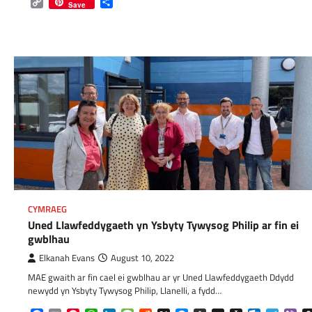
Copy
Share
Save
Link
CYMRAEG
Uned Llawfeddygaeth yn Ysbyty Tywysog Philip ar fin ei
gwblhau
Elkanah Evans
August 10, 2022
MAE gwaith ar fin cael ei gwblhau ar yr Uned Llawfeddygaeth Ddydd
newydd yn Ysbyty Tywysog Philip, Llanelli, a fydd…