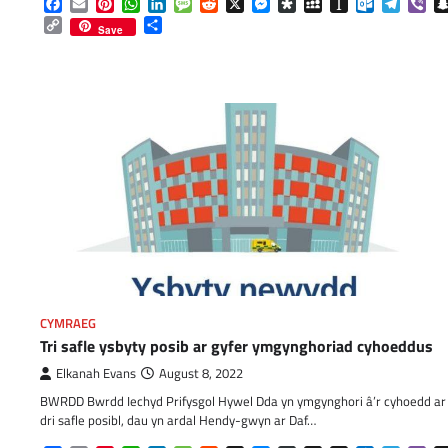
Facebook
Email
Pinterest
WhatsApp
LinkedIn
Message
Reddit
X
Messenger
Diaspora
MySpace
Instapaper
Outlook.c
Telegr
Vib
Copy
Share
Save
Link
CYMRAEG
Tri safle ysbyty posib ar gyfer ymgynghoriad cyhoeddus
Elkanah Evans
August 8, 2022
BWRDD Bwrdd Iechyd Prifysgol Hywel Dda yn ymgynghori â’r cyhoedd ar
dri safle posibl, dau yn ardal Hendy-gwyn ar Daf…