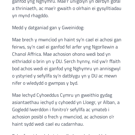
ganfod yng Nghymru. Mae’r unigolyn yn derbyn gofal
a thriniaeth, ac mae’r gwaith o olrhain ei gysylltiadau
yn mynd rhagddo.
Medd y datganiad gan y Gweinidog:
Mae brech y mwncïod yn haint sy’n cael ei achosi gan
feirws, sy’n cael ei ganfod fel arfer yng Ngorllewin a
Chanol Affrica. Mae achosion ohono wedi bod yn
eithriadol o brin yn y DU. Serch hynny, nid yw’r ffaith
bod achos wedi ei ganfod yng Nghymru yn annisgwyl
o ystyried y sefyllfa sy’n datblygu yn y DU ac mewn
nifer o wledydd o gwmpas y byd.
Mae Iechyd Cyhoeddus Cymru yn gweithio gydag
asiantaethau iechyd y cyhoedd yn Lloegr, yr Alban, a
Gogledd Iwerddon i fonitro’r sefyllfa ac ymateb i
achosion posibl o frech y mwncïod, ac achosion o’r
haint sydd wedi cael eu cadarnhau.