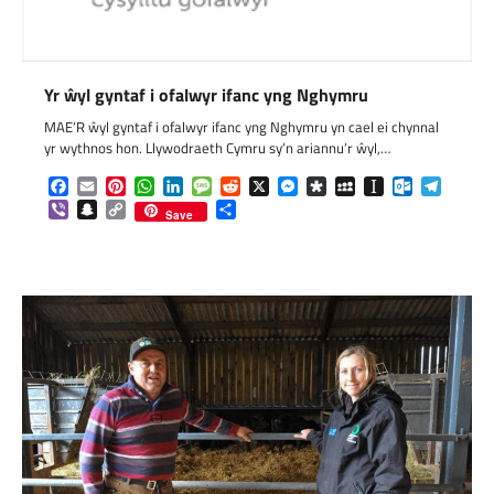
Yr ŵyl gyntaf i ofalwyr ifanc yng Nghymru
MAE’R ŵyl gyntaf i ofalwyr ifanc yng Nghymru yn cael ei chynnal
yr wythnos hon. Llywodraeth Cymru sy’n ariannu’r ŵyl,…
Facebook
Email
Pinterest
WhatsApp
LinkedIn
Message
Reddit
X
Messenger
Diaspora
MySpace
Instapaper
Outlook.c
Telegr
Viber
Snapchat
Copy
Share
Save
Link