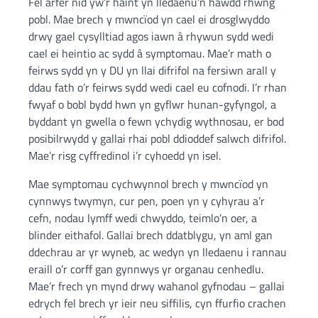
Fel arfer nid yw’r haint yn lledaenu’n hawdd rhwng
pobl. Mae brech y mwncïod yn cael ei drosglwyddo
drwy gael cysylltiad agos iawn â rhywun sydd wedi
cael ei heintio ac sydd â symptomau. Mae’r math o
feirws sydd yn y DU yn llai difrifol na fersiwn arall y
ddau fath o’r feirws sydd wedi cael eu cofnodi. I’r rhan
fwyaf o bobl bydd hwn yn gyflwr hunan-gyfyngol, a
byddant yn gwella o fewn ychydig wythnosau, er bod
posibilrwydd y gallai rhai pobl ddioddef salwch difrifol.
Mae’r risg cyffredinol i’r cyhoedd yn isel.
Mae symptomau cychwynnol brech y mwncïod yn
cynnwys twymyn, cur pen, poen yn y cyhyrau a’r
cefn, nodau lymff wedi chwyddo, teimlo’n oer, a
blinder eithafol. Gallai brech ddatblygu, yn aml gan
ddechrau ar yr wyneb, ac wedyn yn lledaenu i rannau
eraill o’r corff gan gynnwys yr organau cenhedlu.
Mae’r frech yn mynd drwy wahanol gyfnodau – gallai
edrych fel brech yr ieir neu siffilis, cyn ffurfio crachen