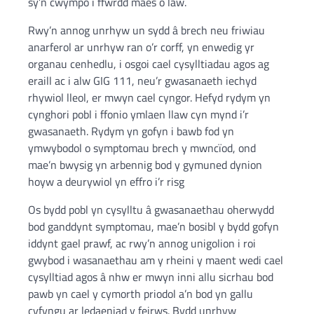
sy’n cwympo i ffwrdd maes o law.
Rwy’n annog unrhyw un sydd â brech neu friwiau
anarferol ar unrhyw ran o’r corff, yn enwedig yr
organau cenhedlu, i osgoi cael cysylltiadau agos ag
eraill ac i alw GIG 111, neu’r gwasanaeth iechyd
rhywiol lleol, er mwyn cael cyngor. Hefyd rydym yn
cynghori pobl i ffonio ymlaen llaw cyn mynd i’r
gwasanaeth. Rydym yn gofyn i bawb fod yn
ymwybodol o symptomau brech y mwncïod, ond
mae’n bwysig yn arbennig bod y gymuned dynion
hoyw a deurywiol yn effro i’r risg
Os bydd pobl yn cysylltu â gwasanaethau oherwydd
bod ganddynt symptomau, mae’n bosibl y bydd gofyn
iddynt gael prawf, ac rwy’n annog unigolion i roi
gwybod i wasanaethau am y rheini y maent wedi cael
cysylltiad agos â nhw er mwyn inni allu sicrhau bod
pawb yn cael y cymorth priodol a’n bod yn gallu
cyfyngu ar ledaeniad y feirws. Bydd unrhyw