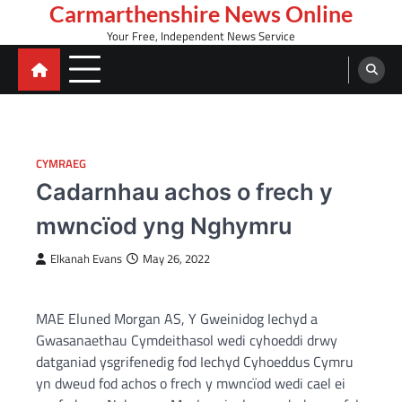
Skip
Carmarthenshire News Online
to
Your Free, Independent News Service
content
CYMRAEG
Cadarnhau achos o frech y
mwncïod yng Nghymru
Elkanah Evans
May 26, 2022
MAE Eluned Morgan AS, Y Gweinidog Iechyd a
Gwasanaethau Cymdeithasol wedi cyhoeddi drwy
datganiad ysgrifenedig fod Iechyd Cyhoeddus Cymru
yn dweud fod achos o frech y mwncïod wedi cael ei