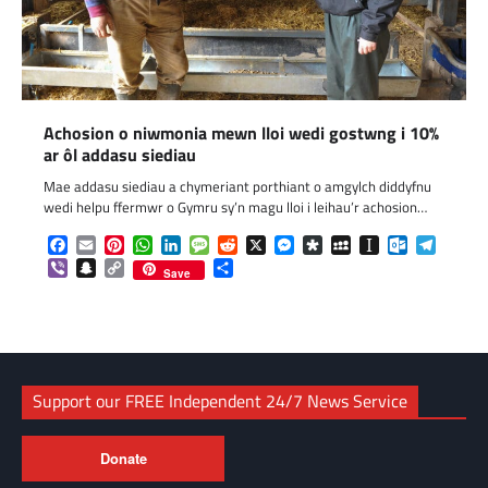
Achosion o niwmonia mewn lloi wedi gostwng i 10%
ar ôl addasu siediau
Mae addasu siediau a chymeriant porthiant o amgylch diddyfnu
wedi helpu ffermwr o Gymru sy’n magu lloi i leihau’r achosion…
Facebook
Email
Pinterest
WhatsApp
LinkedIn
Message
Reddit
X
Messenger
Diaspora
MySpace
Instapaper
Outlook.c
Telegr
Viber
Snapchat
Copy
Share
Save
Link
Support our FREE Independent 24/7 News Service