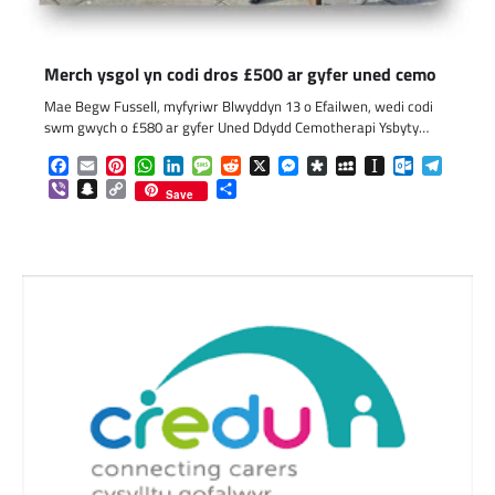
Merch ysgol yn codi dros £500 ar gyfer uned cemo
Mae Begw Fussell, myfyriwr Blwyddyn 13 o Efailwen, wedi codi
swm gwych o £580 ar gyfer Uned Ddydd Cemotherapi Ysbyty…
Facebook
Email
Pinterest
WhatsApp
LinkedIn
Message
Reddit
X
Messenger
Diaspora
MySpace
Instapaper
Outlook.c
Telegr
Viber
Snapchat
Copy
Share
Save
Link