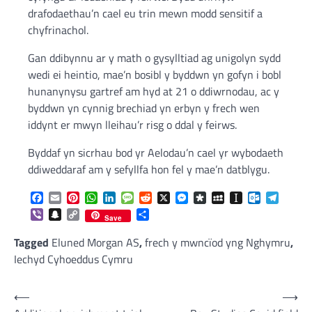
drafodaethau’n cael eu trin mewn modd sensitif a
chyfrinachol.
Gan ddibynnu ar y math o gysylltiad ag unigolyn sydd
wedi ei heintio, mae’n bosibl y byddwn yn gofyn i bobl
hunanynysu gartref am hyd at 21 o ddiwrnodau, ac y
byddwn yn cynnig brechiad yn erbyn y frech wen
iddynt er mwyn lleihau’r risg o ddal y feirws.
Byddaf yn sicrhau bod yr Aelodau’n cael yr wybodaeth
ddiweddaraf am y sefyllfa hon fel y mae’n datblygu.
Facebook
Email
Pinterest
WhatsApp
LinkedIn
Message
Reddit
X
Messenger
Diaspora
MySpace
Instapaper
Outlook.c
Telegr
Viber
Snapchat
Copy
Share
Save
Link
Tagged
Eluned Morgan AS
,
frech y mwncïod yng Nghymru
,
Iechyd Cyhoeddus Cymru
Post
⟵
⟶